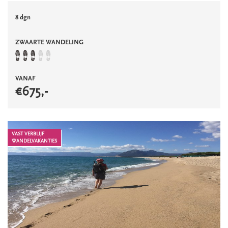
8 dgn
ZWAARTE WANDELING
VANAF
€
675
,-
VAST VERBLIJF
WANDELVAKANTIES