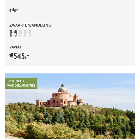
5 dgn
ZWAARTE WANDELING
VANAF
€
545
,-
TREKTOCHT
WANDELVAKANTIES