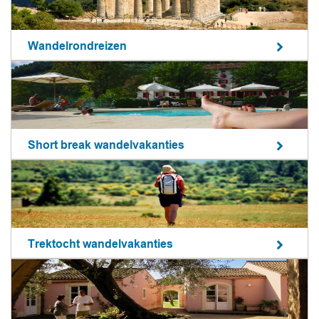
Wandelrondreizen
Short break wandelvakanties
Trektocht wandelvakanties