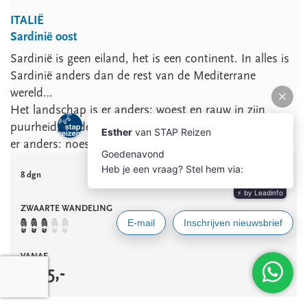
ITALIË
Sardinië oost
Sardinië is geen eiland, het is een continent. In alles is
Sardinië anders dan de rest van de Mediterrane
wereld…
Het landschap is er anders: woest en rauw in zijn
puurheid, helder en rijk in zijn kleuren. De mensen zijn
er anders: noeste koppen bov...
Lees meer
8 dgn
ZWAARTE WANDELING
VANAF
€
765
,-