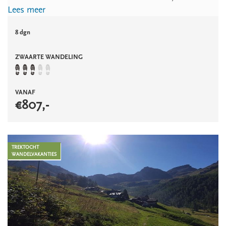
Lees meer
8 dgn
ZWAARTE WANDELING
VANAF
€
807
,-
TREKTOCHT
WANDELVAKANTIES