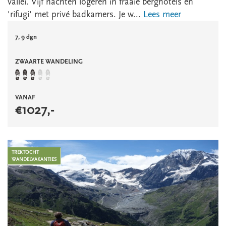
vallei. Vijf nachten logeren in fraaie berghotels en
'rifugi' met privé badkamers. Je w...
Lees meer
7, 9 dgn
ZWAARTE WANDELING
VANAF
€
1027
,-
TREKTOCHT
WANDELVAKANTIES