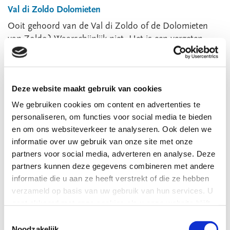
Val di Zoldo Dolomieten
Ooit gehoord van de Val di Zoldo of de Dolomieten
van Zoldo? Waarschijnlijk niet. Het is een vergeten
vallei ten zuiden van de beroemde bergmassieven bij
Cortina d'Ampezzo. Tijdens deze wandelroutes in de
Val di Zoldo - Dolomieten gaat de mondaine d...
Deze website maakt gebruik van cookies
Lees meer
We gebruiken cookies om content en advertenties te
7 dgn
personaliseren, om functies voor social media te bieden
en om ons websiteverkeer te analyseren. Ook delen we
ZWAARTE WANDELING
informatie over uw gebruik van onze site met onze
partners voor social media, adverteren en analyse. Deze
partners kunnen deze gegevens combineren met andere
VANAF
informatie die u aan ze heeft verstrekt of die ze hebben
€
689
,-
verzameld op basis van uw gebruik van hun services. U
gaat akkoord met onze cookies als u onze website blijft
gebruiken.
Toestemmingsselectie
Noodzakelijk