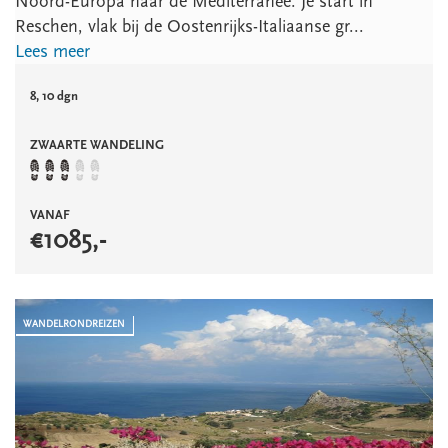
Noord-Europa naar de Mediterranée. Je start in
Reschen, vlak bij de Oostenrijks-Italiaanse gr...
Lees meer
8, 10 dgn
ZWAARTE WANDELING
VANAF
€
1085
,-
WANDELRONDREIZEN