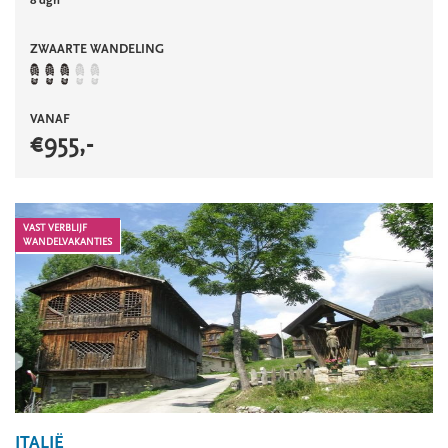
ZWAARTE WANDELING
VANAF
€
955
,-
VAST VERBLIJF
WANDELVAKANTIES
ITALIË