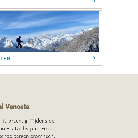
LEN
l Venosta
Cabo de Gata T
s prachtig. Tijdens de
We hebben een heerlijke we
ooie uitzichstpunten op
perfect wandelweer. In Januar
kende bergen eromheen.
de zee lopen, kom daar maa