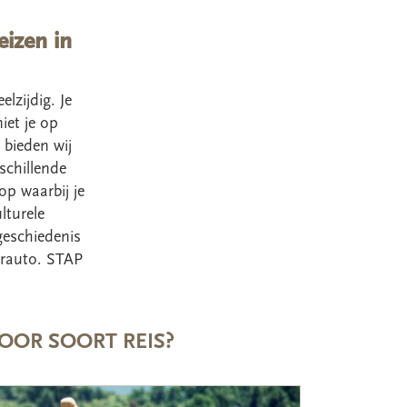
eizen in
lzijdig. Je
iet je op
 bieden wij
schillende
op waarbij je
lturele
geschiedenis
urauto. STAP
OOR SOORT REIS?