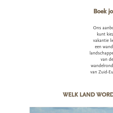
Boek jo
Ons aanbod
kunt kie
vakantie l
een wande
landschappen
van de
wandelrondr
van Zuid-Eu
WELK LAND WORD