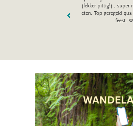
eite waard. Ook de bezoeken
(lekker pittig!) , super m
rval en mineralbad in Andeer
eten. Top geregeld qua 
P ! Waardering: 9
feest. Wa