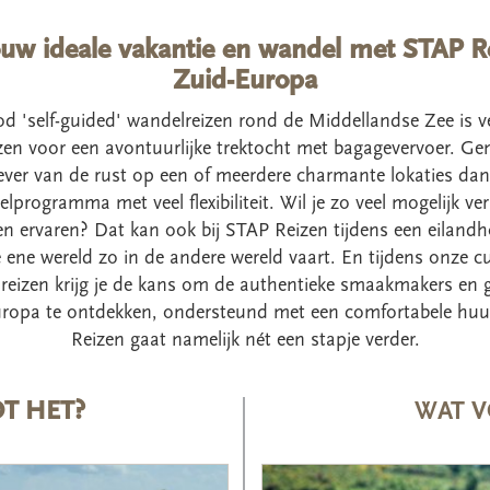
uw ideale vakantie en wandel met STAP R
Zuid-Europa
 'self-guided' wandelreizen rond de Middellandse Zee is vee
zen voor een avontuurlijke trektocht met bagagevervoer. Gen
iever van de rust op een of meerdere charmante lokaties dan
lprogramma met veel flexibiliteit. Wil je zo veel mogelijk ver
 ervaren? Dat kan ook bij STAP Reizen tijdens een eilandh
 ene wereld zo in de andere wereld vaart. En tijdens onze cu
eizen krijg je de kans om de authentieke smaakmakers en 
ropa te ontdekken, ondersteund met een comfortabele hu
Reizen gaat namelijk nét een stapje verder.
T HET?
WAT V