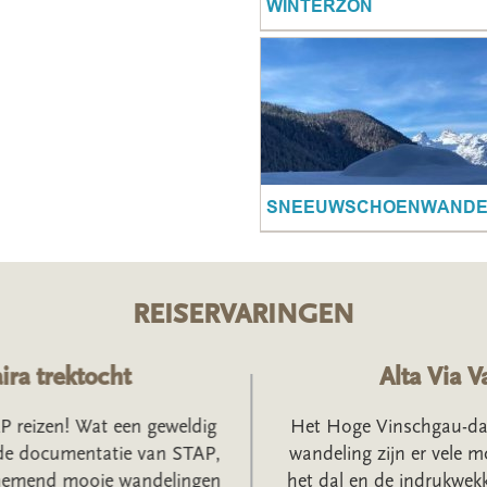
WINTERZON
SNEEUWSCHOENWANDE
REISERVARINGEN
ra trektocht
Alta Via Va
 reizen! Wat een geweldig
Het Hoge Vinschgau-dal i
e documentatie van STAP,
wandeling zijn er vele m
emend mooie wandelingen
het dal en de indrukwek