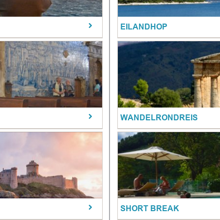
EILANDHOP
WANDELRONDREIS
SHORT BREAK