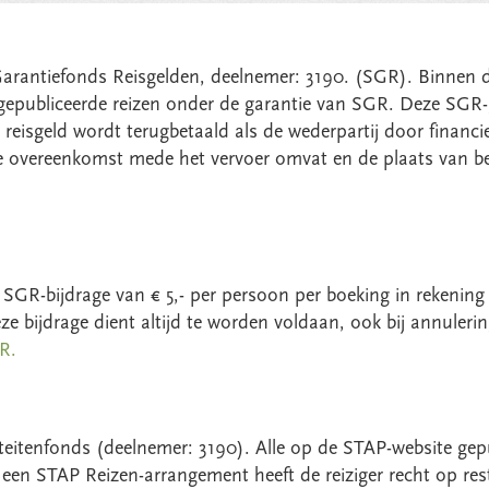
 Garantiefonds Reisgelden, deelnemer: 3190. (SGR). Binnen 
l gepubliceerde reizen onder de garantie van SGR. Deze SG
de reisgeld wordt terugbetaald als de wederpartij door fin
e overeenkomst mede het vervoer omvat en de plaats van be
e SGR-bijdrage van € 5,- per persoon per boeking in rekening 
ze bijdrage dient altijd te worden voldaan, ook bij annulerin
R.
teitenfonds (deelnemer: 3190). Alle op de STAP-website gepu
 een STAP Reizen-arrangement heeft de reiziger recht op res