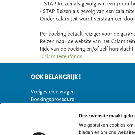
– STAP Reizen als gevolg van een (door het
- STAP Reizen als gevolg van een calamite
Onder calamiteit wordt verstaan een doo
Per boeking betaalt reiziger voor de garan
Reizen naar de website van het Calamiteite
tijde van de boeking en/of zelf hun vluch
Calamiteitenfonds
OOK BELANGRIJK !
Veelgestelde vragen
Boekingsprocedure
Huurauto via STAP Reizen
Reisvoorwaarden
Deze website maakt gebru
Verzekeringen
We gebruiken cookies om c
Vluchtinformatie
bieden en om ons websitev