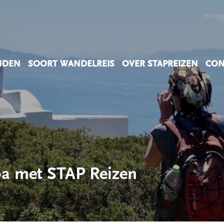
NDEN
SOORT WANDELREIS
OVER STAPREIZEN
CON
opa met STAP Reizen