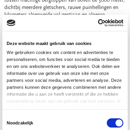
tussen machtige bergtoppen van boven de 3000 meter,
dichtbij meerdere gletschers, rauwe puinhellingen en
kilometers alpenweide vol gentiaan en alpenro...
Lees meer
7 dgn
Deze website maakt gebruik van cookies
ZWAARTE WANDELING
We gebruiken cookies om content en advertenties te
personaliseren, om functies voor social media te bieden
en om ons websiteverkeer te analyseren. Ook delen we
VANAF
informatie over uw gebruik van onze site met onze
€
987
,-
partners voor social media, adverteren en analyse. Deze
partners kunnen deze gegevens combineren met andere
informatie die u aan ze heeft verstrekt of die ze hebben
verzameld op basis van uw gebruik van hun services. U
TREKTOCHT WANDELVAKANTIES
gaat akkoord met onze cookies als u onze website blijft
gebruiken.
Toestemmingsselectie
Noodzakelijk