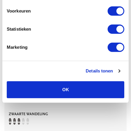
Voorkeuren
Statistieken
ITALIË
Engadina
Marketing
Dit is een spannende trektocht in het moeilijk
toegankelijke maar schitterende grensgebied tussen
Zwitserland en Italië. Hier werden in de vorige eeuw
Details tonen
pakdieren volgeladen met tonnen sigaretten, suiker en
koffie om ‘s nachts vanuit naar Zwitserland n...
Lees meer
OK
7 dgn
ZWAARTE WANDELING