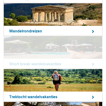
Wandelrondreizen
Short break wandelvakanties
Trektocht wandelvakanties