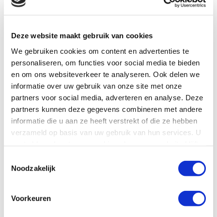
Deze website maakt gebruik van cookies
We gebruiken cookies om content en advertenties te
personaliseren, om functies voor social media te bieden
en om ons websiteverkeer te analyseren. Ook delen we
informatie over uw gebruik van onze site met onze
partners voor social media, adverteren en analyse. Deze
partners kunnen deze gegevens combineren met andere
informatie die u aan ze heeft verstrekt of die ze hebben
verzameld op basis van uw gebruik van hun services. U
gaat akkoord met onze cookies als u onze website blijft
Italië
gebruiken.
Toestemmingsselectie
Sicilië: Marettimo
Noodzakelijk
Je kunt Odysseus gaan spelen en wel op de Isole Egadi,
drie eilandjes ten westen van Sicilië en alle drie enorm
Voorkeuren
verschillend. In één uur vaar je drie maal een andere
wereld binnen. Marettimo is een to...
Lees meer