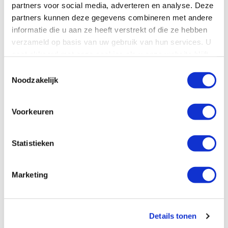
partners voor social media, adverteren en analyse. Deze
partners kunnen deze gegevens combineren met andere
informatie die u aan ze heeft verstrekt of die ze hebben
Vast verblijf wandelvakanties
verzameld op basis van uw gebruik van hun services. U
gaat akkoord met onze cookies als u onze website blijft
gebruiken.
Toestemmingsselectie
Noodzakelijk
Voorkeuren
Statistieken
Marketing
Details tonen