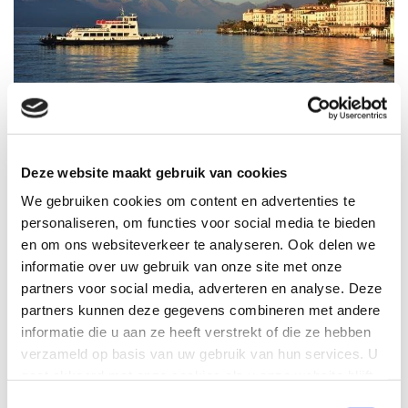
ITALIË
8-daagse trektocht Lago di Como
Deze website maakt gebruik van cookies
Tegen de Zwitserse grens aan, aan alle kanten
We gebruiken cookies om content en advertenties te
beschermd door Alpentoppen, ligt het Lago di Como
personaliseren, om functies voor social media te bieden
en om ons websiteverkeer te analyseren. Ook delen we
als een Griekse Y op z'n kop. In de winter houden de
informatie over uw gebruik van onze site met onze
bergen er de ijskoude winden tegen, het water bevriest
partners voor social media, adverteren en analyse. Deze
er niet, de zon geeft er altijd z'n warmte af....
Lees meer
partners kunnen deze gegevens combineren met andere
informatie die u aan ze heeft verstrekt of die ze hebben
ZWAARTE WANDELING
verzameld op basis van uw gebruik van hun services. U
gaat akkoord met onze cookies als u onze website blijft
gebruiken.
VANAF
Toestemmingsselectie