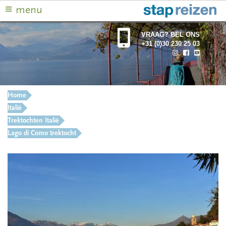
≡
menu
VRAAG? BEL ONS
+31 (0)30 230 25 03
Home
Italië
Trektochten Italië
Lago di Como trektocht