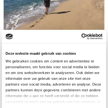
ITALIË
Deze website maakt gebruik van cookies
8-daagse wandelreis Sardinië oost
We gebruiken cookies om content en advertenties te
Sardinië is geen eiland, het is een continent. In alles is
personaliseren, om functies voor social media te bieden
Sardinië anders dan de rest van de Mediterrane
en om ons websiteverkeer te analyseren. Ook delen we
wereld…
informatie over uw gebruik van onze site met onze
Het landschap is er anders: woest en rauw in zijn
partners voor social media, adverteren en analyse. Deze
puurheid, helder en rijk in zijn kleuren. De mensen zijn
partners kunnen deze gegevens combineren met andere
er anders: noeste koppen bov...
Lees meer
informatie die u aan ze heeft verstrekt of die ze hebben
verzameld op basis van uw gebruik van hun services. U
ZWAARTE WANDELING
gaat akkoord met onze cookies als u onze website blijft