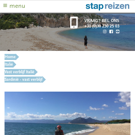
≡
menu
VRAAG? BEL ONS
+31 (0)30 230 25 03
.
Home
Italië
Vast verblijf Italië
Sardinië - vast verblijf