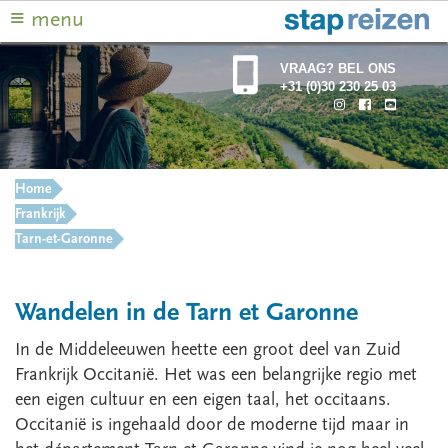
≡
menu
VRAAG? BEL ONS
+31 (0)30 230 25 03
Home
Frankrijk
Tarn-et-Garonne
Wandelen in de Tarn et Garonne
In de Middeleeuwen heette een groot deel van Zuid
Frankrijk Occitanië. Het was een belangrijke regio met
een eigen cultuur en een eigen taal, het occitaans.
Occitanië is ingehaald door de moderne tijd maar in