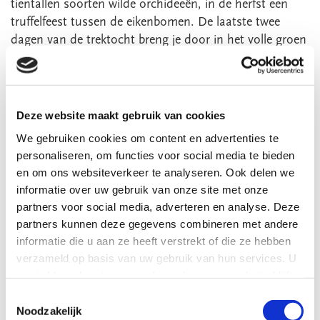
tientallen soorten wilde orchideeën, in de herfst een
truffelfeest tussen de eikenbomen. De laatste twee
dagen van de trektocht breng je door in het volle groen
van dit woud of rood, geel en bruin als je in de herfst
wandelt.
Ten slotte, Frankrijk zou Frankrijk niet zijn zonder de
Deze website maakt gebruik van cookies
‘Produits du Terroir’, de streekgerechten. Voor deze
We gebruiken cookies om content en advertenties te
streek zijn het Melon de Quercy, Canard Mullard, Truffe
personaliseren, om functies voor social media te bieden
de Quercy, Cassoulet Montalbanais, Dessert Cajasse
en om ons websiteverkeer te analyseren. Ook delen we
Quercynoise. Schuif maar aan ... hier ervaar je Frankrijk
informatie over uw gebruik van onze site met onze
op z’n best.
partners voor social media, adverteren en analyse. Deze
partners kunnen deze gegevens combineren met andere
informatie die u aan ze heeft verstrekt of die ze hebben
verzameld op basis van uw gebruik van hun services. U
gaat akkoord met onze cookies als u onze website blijft
gebruiken.
Toestemmingsselectie
Noodzakelijk