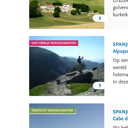
Grazal
golven
kurkeik
VAST VERBLIJF WANDELVAKANTIES
SPANJ
Alpuja
Op een
wereld 
helemaa
In dez
TREKTOCHT WANDELVAKANTIES
SPANJ
Cabo d
Wij he