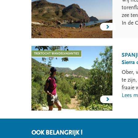
torenf
zee te
In de 
TREKTOCHT WANDELVAKANTIES
SPANJ
Sierra
Ober, v
te zijn
fraaie
Lees m
OOK BELANGRIJK !