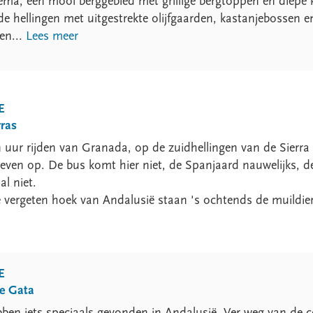
ema, een mooi berggebied met grillige bergtoppen en diepe
de hellingen met uitgestrekte olijfgaarden, kastanjebossen
en...
Lees meer
E
rras
 uur rijden van Granada, op de zuidhellingen van de Sierr
even op. De bus komt hier niet, de Spanjaard nauwelijks, de
l niet.
e vergeten hoek van Andalusië staan 's ochtends de muildie
E
e Gata
bben iets speciaals gevonden in Andalusië. Ver weg van de 