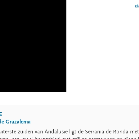
Kl
E
 de Grazalema
uiterste zuiden van Andalusië ligt de Serrania de Ronda met