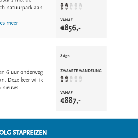
sch natuurpark aan
VANAF
es meer
€
856
,-
8 dgn
ZWAARTE WANDELING
 geen 6 uur onderweg
an. Deze keer wil ik
 nieuws...
VANAF
€
887
,-
OLG STAPREIZEN