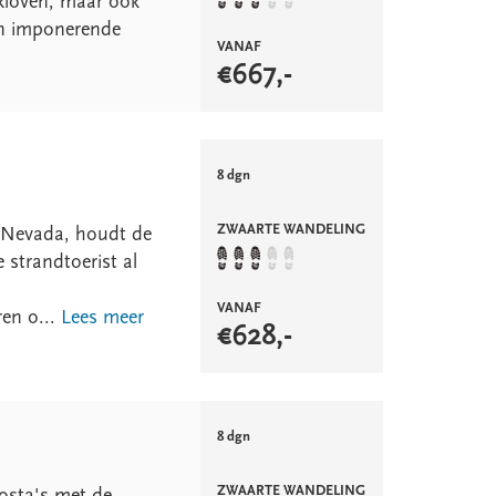
 kloven, maar ook
 en imponerende
VANAF
€
667
,-
8 dgn
ZWAARTE WANDELING
a Nevada, houdt de
 strandtoerist al
VANAF
ren o...
Lees meer
€
628
,-
8 dgn
ZWAARTE WANDELING
costa's met de