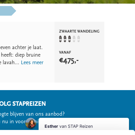
ZWAARTE WANDELING
even achter je laat.
VANAF
 heeft: diep bruine
€
475
,-
e lavah...
Lees meer
OLG STAPREIZEN
gte blijven van ons aanbod?
u nu in voor de nieuwsbrief