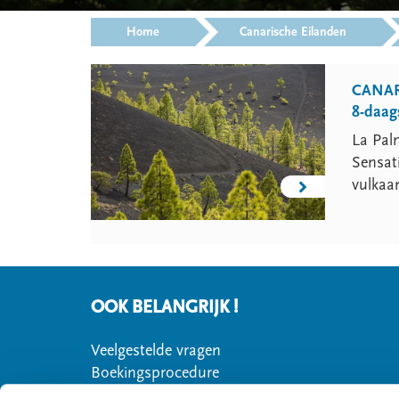
>
>
Home
Canarische Eilanden
CANAR
8-daag
La Palm
Sensati
vulkaan
OOK BELANGRIJK !
Veelgestelde vragen
Boekingsprocedure
Huurauto via STAP Reizen