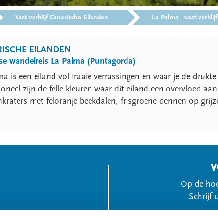
>
Vast verblijf Canarische Eilanden
La Palma - vast verblijf
ISCHE EILANDEN
se wandelreis La Palma (Puntagorda)
a is een eiland vol fraaie verrassingen en waar je de drukte 
oneel zijn de felle kleuren waar dit eiland een overvloed aan
kraters met feloranje beekdalen, frisgroene dennen op grijz
V
Op de hoo
Schrijf 