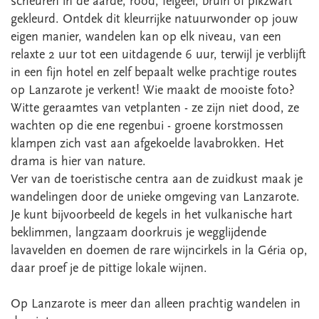
scheuren in de aarde, rood, felgeel, bruin of pikzwart
gekleurd. Ontdek dit kleurrijke natuurwonder op jouw
eigen manier, wandelen kan op elk niveau, van een
relaxte 2 uur tot een uitdagende 6 uur, terwijl je verblijft
in een fijn hotel en zelf bepaalt welke prachtige routes
op Lanzarote je verkent! Wie maakt de mooiste foto?
Witte geraamtes van vetplanten - ze zijn niet dood, ze
wachten op die ene regenbui - groene korstmossen
klampen zich vast aan afgekoelde lavabrokken. Het
drama is hier van nature.
Ver van de toeristische centra aan de zuidkust maak je
wandelingen door de unieke omgeving van Lanzarote.
Je kunt bijvoorbeeld de kegels in het vulkanische hart
beklimmen, langzaam doorkruis je wegglijdende
lavavelden en doemen de rare wijncirkels in la Géria op,
daar proef je de pittige lokale wijnen.
Op Lanzarote is meer dan alleen prachtig wandelen in