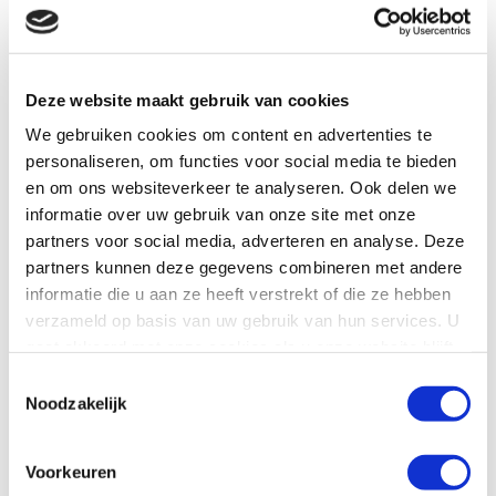
DEZE REIS BOEKEN
Reizen die je ook kunnen interesseren:
Deze website maakt gebruik van cookies
We gebruiken cookies om content en advertenties te
personaliseren, om functies voor social media te bieden
en om ons websiteverkeer te analyseren. Ook delen we
informatie over uw gebruik van onze site met onze
partners voor social media, adverteren en analyse. Deze
partners kunnen deze gegevens combineren met andere
informatie die u aan ze heeft verstrekt of die ze hebben
verzameld op basis van uw gebruik van hun services. U
gaat akkoord met onze cookies als u onze website blijft
gebruiken.
Toestemmingsselectie
Noodzakelijk
Voorkeuren