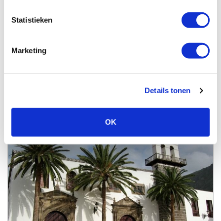
8-daagse trektocht La Gomera
Statistieken
Wandelreis La Gomera - Trektocht
Zwaarte Wandeling
Prijs vanaf
Marketing
€
998
,-
Details tonen
Naar deze reis
OK