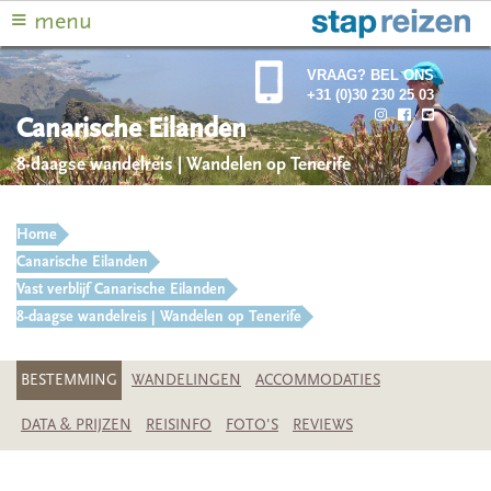
≡
menu
VRAAG? BEL ONS
+31 (0)30 230 25 03
Canarische Eilanden
8-daagse wandelreis | Wandelen op Tenerife
Home
Canarische Eilanden
Vast verblijf Canarische Eilanden
8-daagse wandelreis | Wandelen op Tenerife
BESTEMMING
WANDELINGEN
ACCOMMODATIES
DATA & PRIJZEN
REISINFO
FOTO'S
REVIEWS