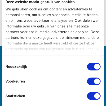
Deze website maakt gebruik van cookies
We gebruiken cookies om content en advertenties te
personaliseren, om functies voor social media te bieden
en om ons websiteverkeer te analyseren. Ook delen we
OFFERTE AANVRAGEN
informatie over uw gebruik van onze site met onze
partners voor social media, adverteren en analyse. Deze
DEZE REIS BOEKEN
partners kunnen deze gegevens combineren met andere
informatie die u aan ze heeft verstrekt of die ze hebben
verzameld op basis van uw gebruik van hun services. U
gaat akkoord met onze cookies als u onze website blijft
OOK BELANGRIJK !
gebruiken.
Toestemmingsselectie
Noodzakelijk
Veelgestelde vragen
Boekingsprocedure
Huurauto via STAP Reizen
Voorkeuren
Reisvoorwaarden
Verzekeringen
Statistieken
Vluchtinformatie
ANVR, SGR en Calamiteitenfonds