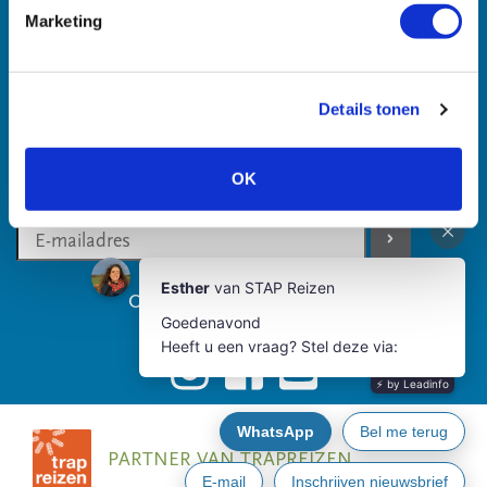
Contactgegevens
Marketing
Privacy Policy
Details tonen
VOLG STAPREIZEN
Op de hoogte blijven van ons aanbod?
Schrijf u nu in voor de nieuwsbrief
OK
Of volg ons via social media
PARTNER VAN TRAPREIZEN