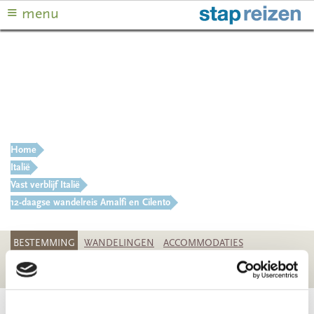
≡
menu
VRAAG? BEL ONS
+31 (0)30 230 25 03
Italië
12-daagse wandelreis Amalfi en Cilento
Home
Italië
Vast verblijf Italië
12-daagse wandelreis Amalfi en Cilento
BESTEMMING
WANDELINGEN
ACCOMMODATIES
DATA & PRIJZEN
REISINFO
FOTO'S