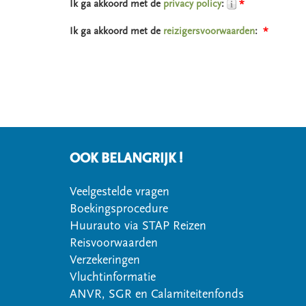
Ik ga akkoord met de
privacy policy
:
*
Ik ga akkoord met de
reizigersvoorwaarden
:
*
OOK BELANGRIJK !
Veelgestelde vragen
Boekingsprocedure
Huurauto via STAP Reizen
Reisvoorwaarden
Verzekeringen
Vluchtinformatie
ANVR, SGR en Calamiteitenfonds