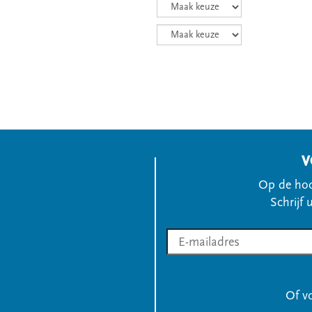
V
Op de hoo
Schrijf 
Of v