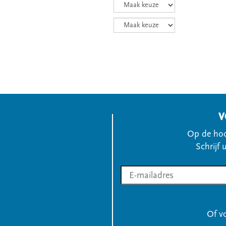
V
Op de hoo
Schrijf 
Of v