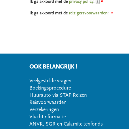
Ik ga akkoord met de
privacy policy
:
*
Ik ga akkoord met de
reizigersvoorwaarden
:
*
OOK BELANGRIJK !
Veelgestelde vragen
Boekingsprocedure
Huurauto via STAP Reizen
Reisvoorwaarden
Verzekeringen
Vluchtinformatie
ANVR, SGR en Calamiteitenfonds