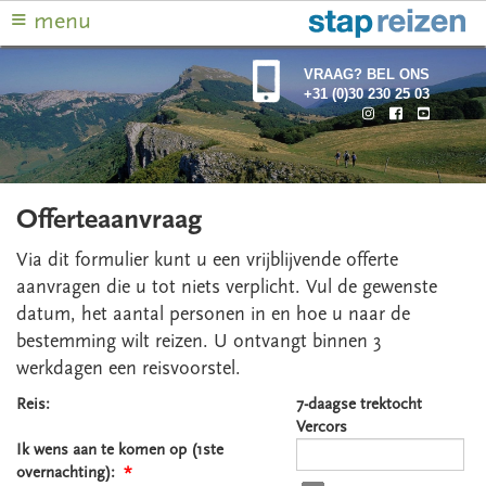
≡
menu
VRAAG? BEL ONS
+31 (0)30 230 25 03
Offerteaanvraag
Via dit formulier kunt u een vrijblijvende offerte
aanvragen die u tot niets verplicht. Vul de gewenste
datum, het aantal personen in en hoe u naar de
bestemming wilt reizen. U ontvangt binnen 3
werkdagen een reisvoorstel.
Reis:
7-daagse trektocht
Vercors
Ik wens aan te komen op (1ste
overnachting):
*